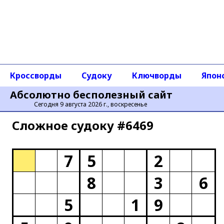
Кроссворды
Судоку
Ключворды
Япон
Абсолютно бесполезный сайт
Сегодня 9 августа 2026 г., воскресенье
Сложное cудоку #6469
7
5
2
8
3
6
5
1
9