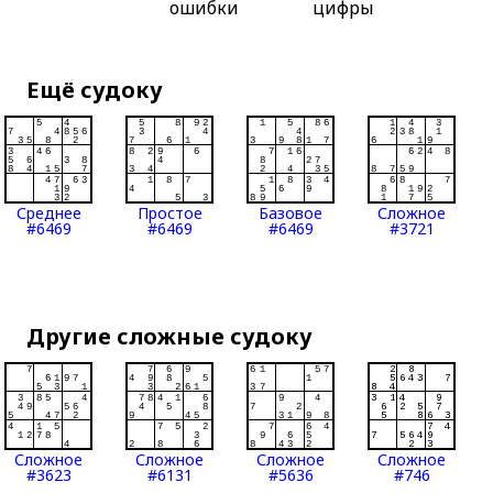
ошибки
цифры
Ещё судоку
Среднее
Простое
Базовое
Сложное
#6469
#6469
#6469
#3721
Другие сложные судоку
Сложное
Сложное
Сложное
Сложное
#3623
#6131
#5636
#746