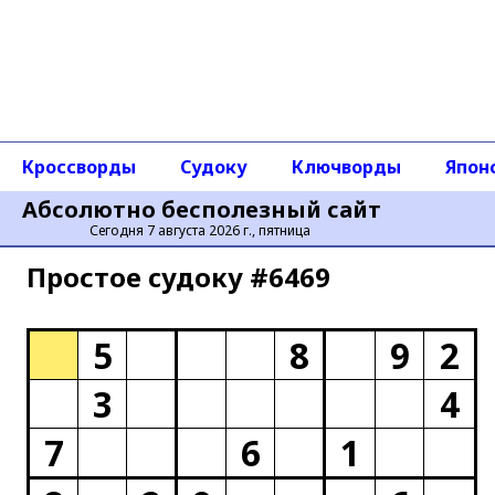
Кроссворды
Судоку
Ключворды
Япон
Абсолютно бесполезный сайт
Сегодня 7 августа 2026 г., пятница
Простое cудоку #6469
5
8
9
2
3
4
7
6
1