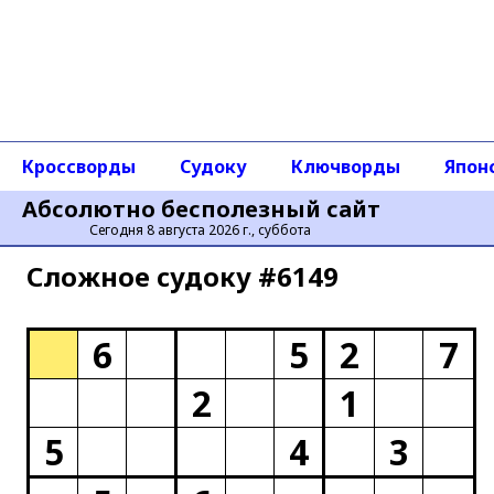
Кроссворды
Судоку
Ключворды
Япон
Абсолютно бесполезный сайт
Сегодня 8 августа 2026 г., суббота
Сложное cудоку #6149
6
5
2
7
2
1
5
4
3