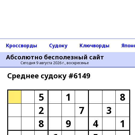
Кроссворды
Судоку
Ключворды
Япон
Абсолютно бесполезный сайт
Сегодня 9 августа 2026 г., воскресенье
Среднее cудоку #6149
5
1
8
2
7
3
8
9
4
1