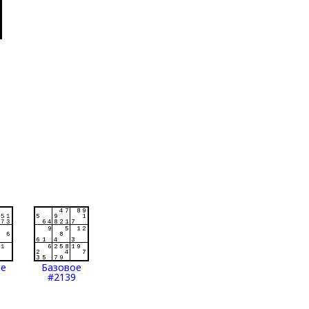
ое
Базовое
#2139