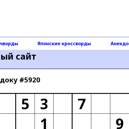
чворды
Японские кроссворды
Анекд
ный сайт
доку #5920
5
3
7
1
9