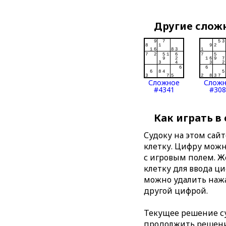
Другие слож
Сложное
Слож
#4341
#308
Как играть в
Судоку на этом сай
клетку. Цифру можно
с игровым полем. 
клетку для ввода ц
можно удалить нажа
другой цифрой.
Текущее решение су
продолжить решение