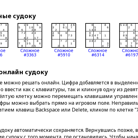
ные судоку
ное
Сложное
Сложное
Сложное
Сложн
6
#3363
#5910
#6314
#6197
 онлайн судоку
те можно решать онлайн. Цифра добавляется в выделе
 ввести как с клавиатуры, так и кликнув одну из девя
Жёлтую клетку можно перемещать клавишами управлени
ифры можно выбрать прямо на игровом поле. Неправи
тием клавиш Backspace или Delete, кликом по клетке "
доку автоматически сохраняется. Вернувшись позже, 
 судоку с того момента, где остановились. Чтобы нача