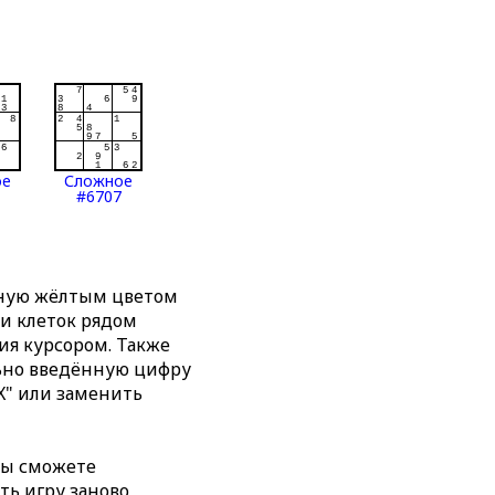
ое
Сложное
#6707
нную жёлтым цветом
ти клеток рядом
я курсором. Также
льно введённую цифру
X" или заменить
вы сможете
ть игру заново,