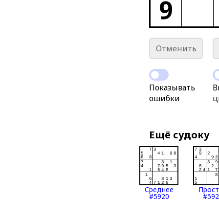
9
Отменить
Показывать
В
ошибки
ц
Ещё судоку
Среднее
Прос
#5920
#592