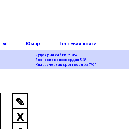
оты
Юмор
Гостевая книга
Судоку на сайте
29764
Японских кроссвордов
548
Классических кроссвордов
7925
✎
X