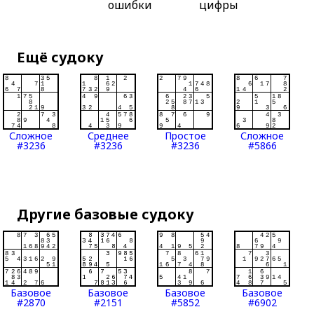
ошибки
цифры
Ещё судоку
Сложное
Среднее
Простое
Сложное
#3236
#3236
#3236
#5866
Другие базовые судоку
Базовое
Базовое
Базовое
Базовое
#2870
#2151
#5852
#6902