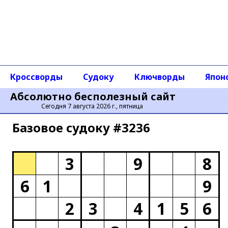
Кроссворды
Судоку
Ключворды
Япон
Абсолютно бесполезный сайт
Сегодня 7 августа 2026 г., пятница
Базовое cудоку #3236
3
9
8
6
1
9
2
3
4
1
5
6