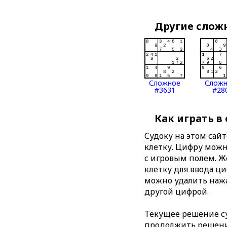
Другие слож
Сложное
Слож
#3631
#28
Как играть в
Судоку на этом сай
клетку. Цифру можно
с игровым полем. 
клетку для ввода ц
можно удалить нажа
другой цифрой.
Текущее решение су
продолжить решение