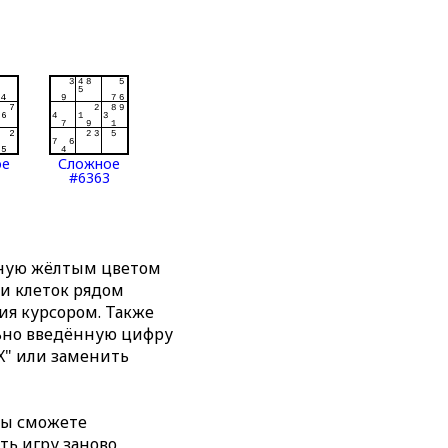
ое
Сложное
#6363
нную жёлтым цветом
ти клеток рядом
я курсором. Также
льно введённую цифру
X" или заменить
вы сможете
ть игру заново,