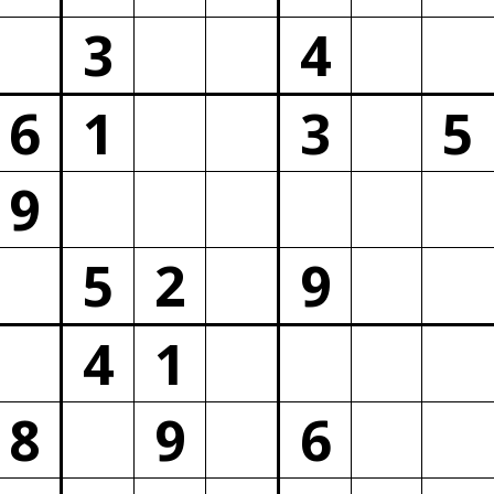
3
4
6
1
3
5
9
5
2
9
4
1
8
9
6