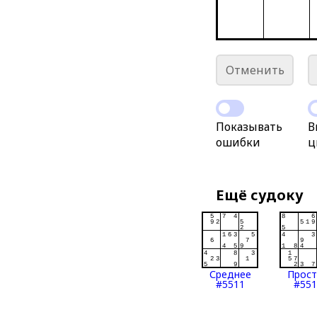
Отменить
Показывать
В
ошибки
ц
Ещё судоку
Среднее
Прос
#5511
#551