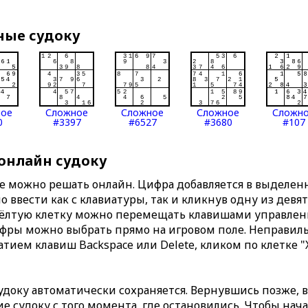
ные судоку
ное
Сложное
Сложное
Сложное
Сложн
0
#3397
#6527
#3680
#107
 онлайн судоку
те можно решать онлайн. Цифра добавляется в выделе
 ввести как с клавиатуры, так и кликнув одну из девя
Жёлтую клетку можно перемещать клавишами управлени
ифры можно выбрать прямо на игровом поле. Неправи
тием клавиш Backspace или Delete, кликом по клетке "
доку автоматически сохраняется. Вернувшись позже, 
 судоку с того момента, где остановились. Чтобы нача