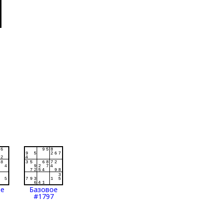
ое
Базовое
#1797