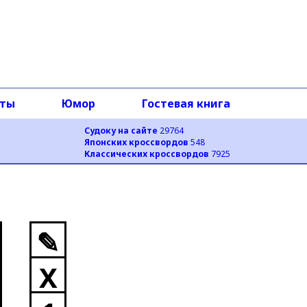
оты
Юмор
Гостевая книга
Судоку на сайте
29764
Японских кроссвордов
548
Классических кроссвордов
7925
✎
X