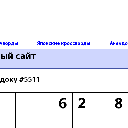
чворды
Японские кроссворды
Анекд
ный сайт
доку #5511
6
2
8