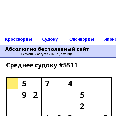
Кроссворды
Судоку
Ключворды
Япон
Абсолютно бесполезный сайт
Сегодня 7 августа 2026 г., пятница
Среднее cудоку #5511
5
7
4
9
2
5
2