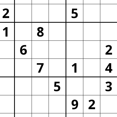
2
5
1
8
6
2
7
1
4
5
3
9
2