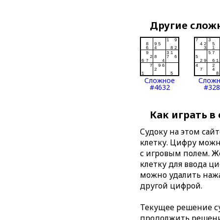
Другие слож
Сложное
Слож
#4632
#328
Как играть в
Судоку на этом сай
клетку. Цифру можно
с игровым полем. 
клетку для ввода ц
можно удалить нажа
другой цифрой.
Текущее решение су
продолжить решение