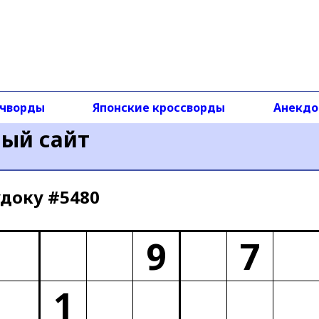
чворды
Японские кроссворды
Анекд
ный сайт
доку #5480
9
7
1