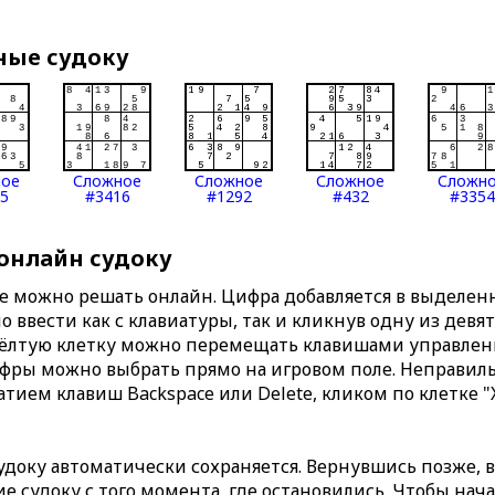
ные судоку
ное
Сложное
Сложное
Сложное
Сложн
5
#3416
#1292
#432
#3354
 онлайн судоку
те можно решать онлайн. Цифра добавляется в выделе
 ввести как с клавиатуры, так и кликнув одну из девя
Жёлтую клетку можно перемещать клавишами управлени
ифры можно выбрать прямо на игровом поле. Неправи
тием клавиш Backspace или Delete, кликом по клетке "
доку автоматически сохраняется. Вернувшись позже, 
 судоку с того момента, где остановились. Чтобы нача