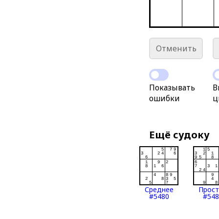
Отменить
Показывать
В
ошибки
ц
Ещё судоку
Среднее
Прос
#5480
#548