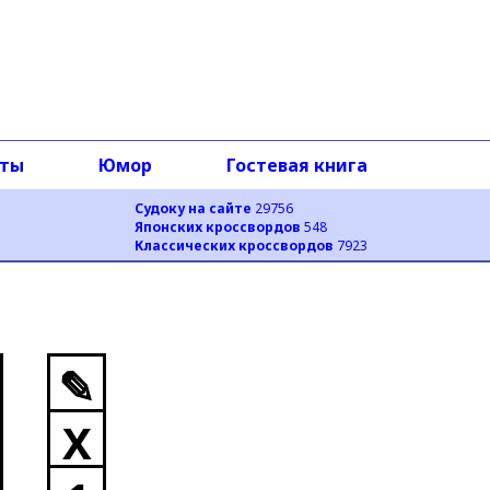
оты
Юмор
Гостевая книга
Судоку на сайте
29756
Японских кроссвордов
548
Классических кроссвордов
7923
✎
X