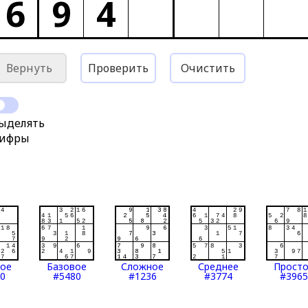
6
9
4
Вернуть
Проверить
Очистить
ыделять
ифры
тое
Базовое
Сложное
Среднее
Прост
0
#5480
#1236
#3774
#3965