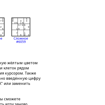
ое
Сложное
#6059
нную жёлтым цветом
ти клеток рядом
я курсором. Также
льно введённую цифру
X" или заменить
вы сможете
ть игру заново,