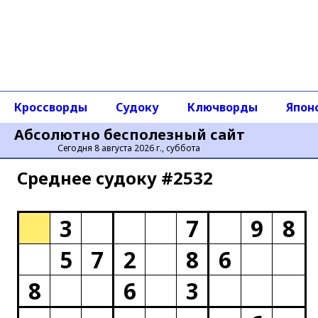
Кроссворды
Судоку
Ключворды
Япон
Абсолютно бесполезный сайт
Сегодня 8 августа 2026 г., суббота
Среднее cудоку #2532
3
7
9
8
5
7
2
8
6
8
6
3