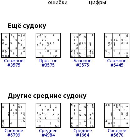
ошибки
цифры
Ещё судоку
Сложное
Простое
Базовое
Сложное
#3575
#3575
#3575
#5445
Другие средние судоку
Среднее
Среднее
Среднее
Среднее
#6799
#4984
#1664
#5670