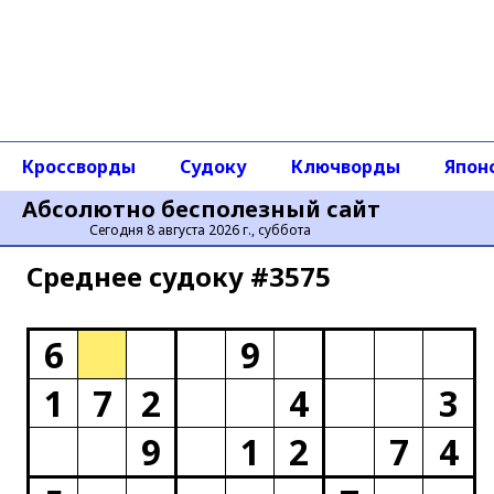
Кроссворды
Судоку
Ключворды
Япон
Абсолютно бесполезный сайт
Сегодня 8 августа 2026 г., суббота
Среднее cудоку #3575
6
9
1
7
2
4
3
9
1
2
7
4