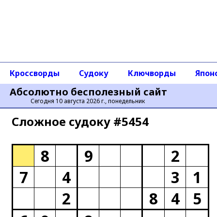
Кроссворды
Судоку
Ключворды
Япон
Абсолютно бесполезный сайт
Сегодня 10 августа 2026 г., понедельник
Сложное cудоку #5454
8
9
2
7
4
3
1
2
8
4
5