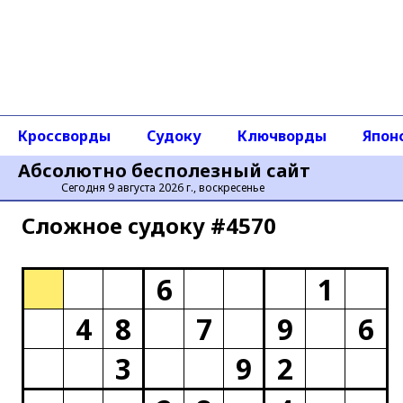
Кроссворды
Судоку
Ключворды
Япон
Абсолютно бесполезный сайт
Сегодня 9 августа 2026 г., воскресенье
Сложное cудоку #4570
6
1
4
8
7
9
6
3
9
2