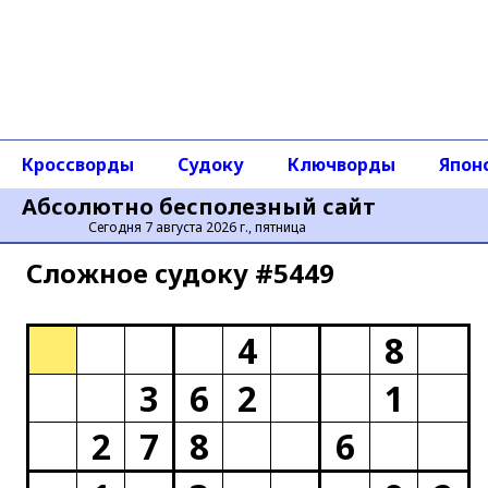
Кроссворды
Судоку
Ключворды
Япон
Абсолютно бесполезный сайт
Сегодня 7 августа 2026 г., пятница
Сложное cудоку #5449
4
8
3
6
2
1
2
7
8
6