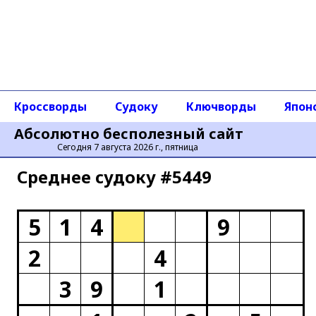
Кроссворды
Судоку
Ключворды
Япон
Абсолютно бесполезный сайт
Сегодня 7 августа 2026 г., пятница
Среднее cудоку #5449
5
1
4
9
2
4
3
9
1