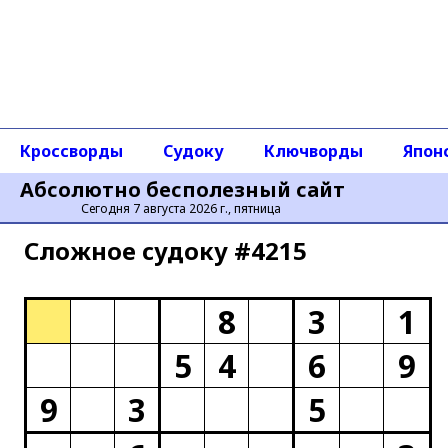
Кроссворды
Судоку
Ключворды
Япон
Абсолютно бесполезный сайт
Сегодня 7 августа 2026 г., пятница
Сложное cудоку #4215
8
3
1
5
4
6
9
9
3
5