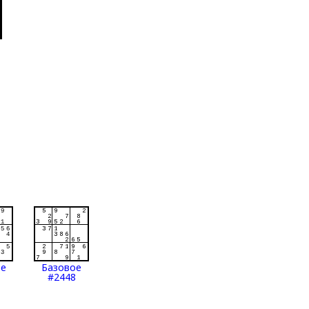
ое
Базовое
#2448