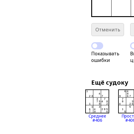
Отменить
Показывать
В
ошибки
ц
Ещё судоку
Среднее
Прос
#406
#40