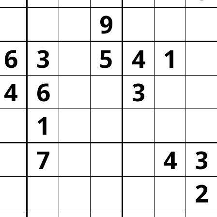
9
6
3
5
4
1
4
6
3
1
7
4
3
2