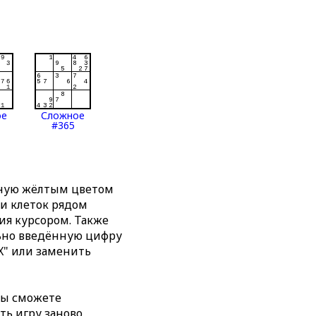
ое
Сложное
#365
нную жёлтым цветом
ти клеток рядом
я курсором. Также
льно введённую цифру
X" или заменить
вы сможете
ть игру заново,