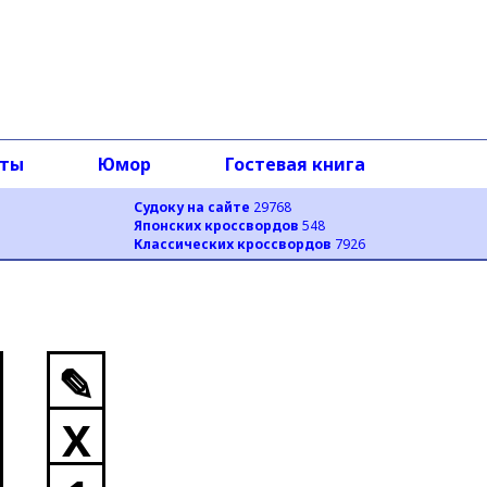
оты
Юмор
Гостевая книга
Судоку на сайте
29768
Японских кроссвордов
548
Классических кроссвордов
7926
✎
X