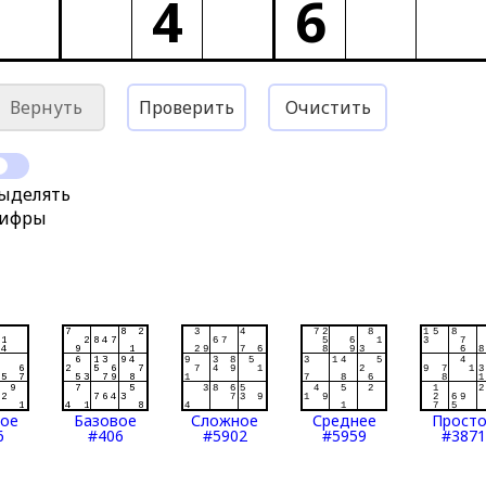
4
6
Вернуть
Проверить
Очистить
ыделять
ифры
тое
Базовое
Сложное
Среднее
Прост
6
#406
#5902
#5959
#3871