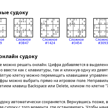
ные судоку
ное
Сложное
Сложное
Сложное
Сложн
9
#3847
#1424
#3454
#3093
 онлайн судоку
те можно решать онлайн. Цифра добавляется в выделе
 ввести как с клавиатуры, так и кликнув одну из девя
Жёлтую клетку можно перемещать клавишами управлени
ифры можно выбрать прямо на игровом поле. Неправи
тием клавиш Backspace или Delete, кликом по клетке "
доку автоматически сохраняется. Вернувшись позже, 
 судоку с того момента, где остановились. Чтобы нача