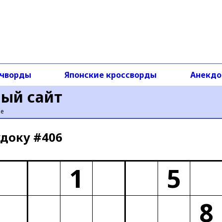
чворды
Японские кроссворды
Анекд
ный сайт
ье
доку #406
1
5
8