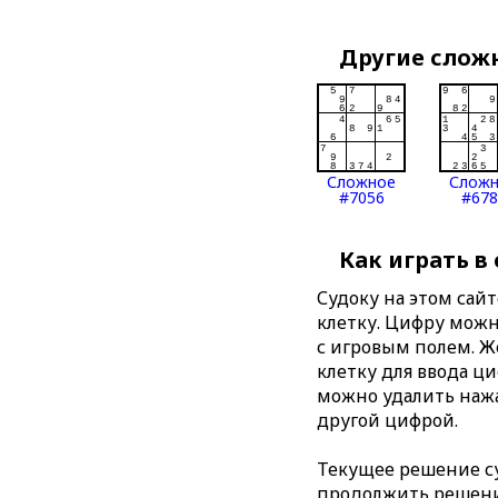
Другие слож
Сложное
Слож
#7056
#678
Как играть в
Судоку на этом сай
клетку. Цифру можно
с игровым полем. 
клетку для ввода ц
можно удалить нажа
другой цифрой.
Текущее решение су
продолжить решение