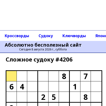
Кроссворды
Судоку
Ключворды
Япон
Абсолютно бесполезный сайт
Сегодня 8 августа 2026 г., суббота
Сложное cудоку #4206
8
7
6
4
1
2
5
8