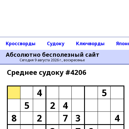
Кроссворды
Судоку
Ключворды
Япон
Абсолютно бесполезный сайт
Сегодня 9 августа 2026 г., воскресенье
Среднее cудоку #4206
4
5
5
2
4
8
2
7
3
4