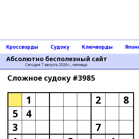
Кроссворды
Судоку
Ключворды
Япон
Абсолютно бесполезный сайт
Сегодня 7 августа 2026 г., пятница
Сложное cудоку #3985
1
2
8
5
4
3
7