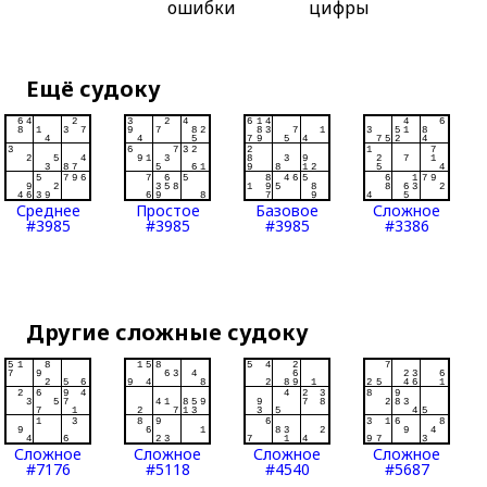
ошибки
цифры
Ещё судоку
Среднее
Простое
Базовое
Сложное
#3985
#3985
#3985
#3386
Другие сложные судоку
Сложное
Сложное
Сложное
Сложное
#7176
#5118
#4540
#5687