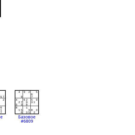
ое
Базовое
#6809