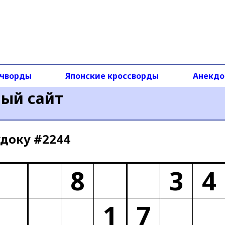
чворды
Японские кроссворды
Анекд
ный сайт
доку #2244
8
3
4
1
7