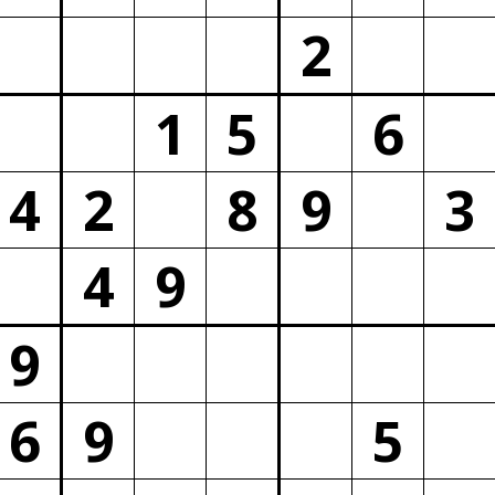
2
1
5
6
4
2
8
9
3
4
9
9
6
9
5