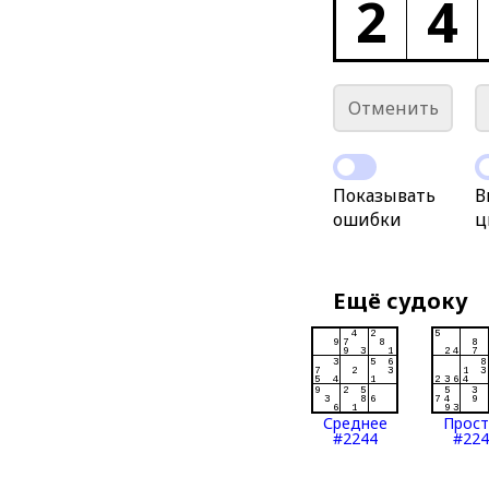
2
4
Отменить
Показывать
В
ошибки
ц
Ещё судоку
Среднее
Прос
#2244
#224