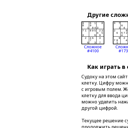
Другие слож
Сложное
Слож
#4100
#173
Как играть в
Судоку на этом сай
клетку. Цифру можно
с игровым полем. 
клетку для ввода ц
можно удалить нажа
другой цифрой.
Текущее решение су
продолжить решение