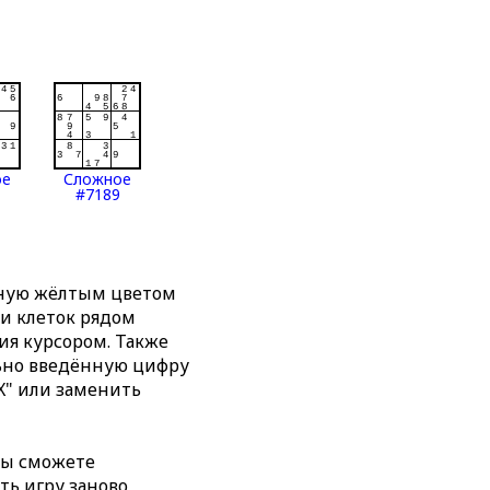
ое
Сложное
#7189
нную жёлтым цветом
ти клеток рядом
я курсором. Также
льно введённую цифру
X" или заменить
вы сможете
ть игру заново,