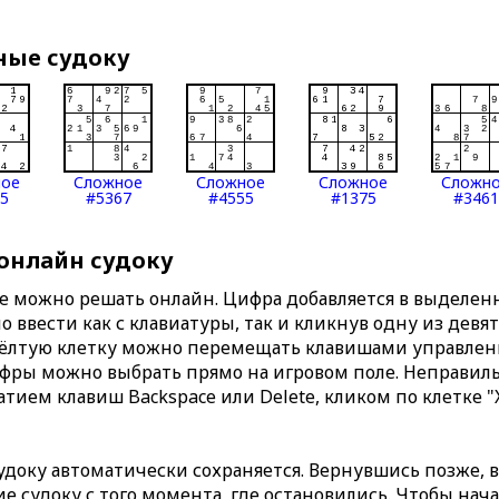
ные судоку
ное
Сложное
Сложное
Сложное
Сложн
5
#5367
#4555
#1375
#3461
 онлайн судоку
те можно решать онлайн. Цифра добавляется в выделе
 ввести как с клавиатуры, так и кликнув одну из девя
Жёлтую клетку можно перемещать клавишами управлени
ифры можно выбрать прямо на игровом поле. Неправи
тием клавиш Backspace или Delete, кликом по клетке "
доку автоматически сохраняется. Вернувшись позже, 
 судоку с того момента, где остановились. Чтобы нача