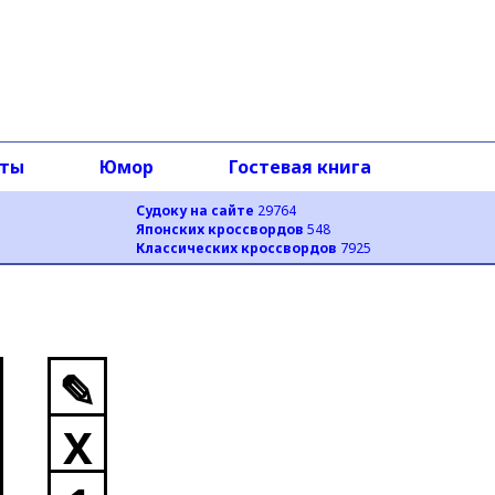
оты
Юмор
Гостевая книга
Судоку на сайте
29764
Японских кроссвордов
548
Классических кроссвордов
7925
✎
X