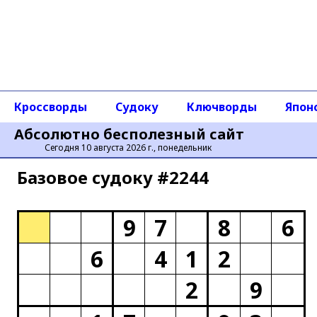
Кроссворды
Судоку
Ключворды
Япон
Абсолютно бесполезный сайт
Сегодня 10 августа 2026 г., понедельник
Базовое cудоку #2244
9
7
8
6
6
4
1
2
2
9