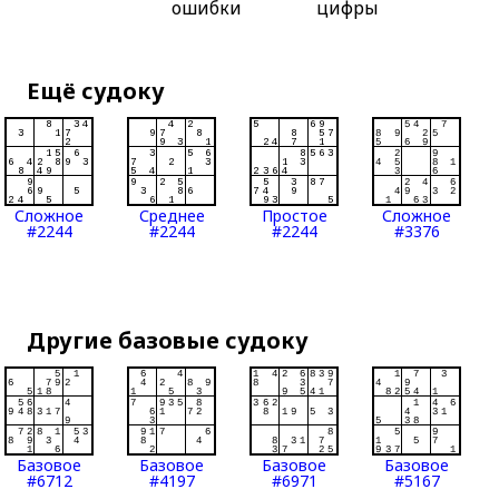
ошибки
цифры
Ещё судоку
Сложное
Среднее
Простое
Сложное
#2244
#2244
#2244
#3376
Другие базовые судоку
Базовое
Базовое
Базовое
Базовое
#6712
#4197
#6971
#5167