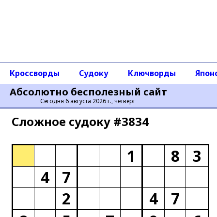
Кроссворды
Судоку
Ключворды
Япон
Абсолютно бесполезный сайт
Сегодня 6 августа 2026 г., четверг
Сложное cудоку #3834
1
8
3
4
7
2
4
7