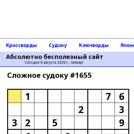
Кроссворды
Судоку
Ключворды
Япон
Абсолютно бесполезный сайт
Сегодня 6 августа 2026 г., четверг
Сложное cудоку #1655
1
7
6
2
3
3
2
5
9