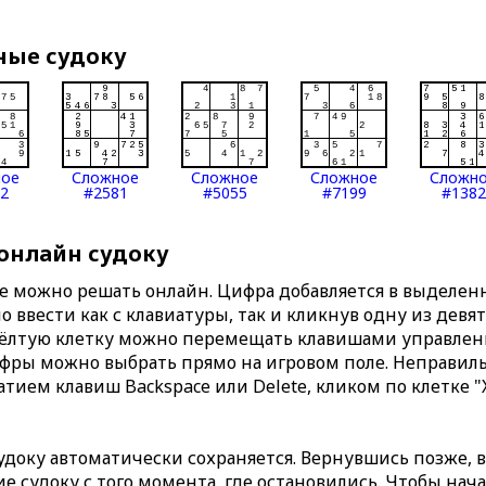
ные судоку
ное
Сложное
Сложное
Сложное
Сложн
2
#2581
#5055
#7199
#1382
 онлайн судоку
те можно решать онлайн. Цифра добавляется в выделе
 ввести как с клавиатуры, так и кликнув одну из девя
Жёлтую клетку можно перемещать клавишами управлени
ифры можно выбрать прямо на игровом поле. Неправи
тием клавиш Backspace или Delete, кликом по клетке "
доку автоматически сохраняется. Вернувшись позже, 
 судоку с того момента, где остановились. Чтобы нача