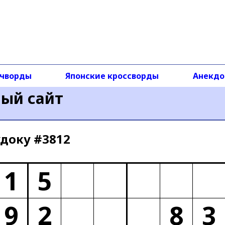
чворды
Японские кроссворды
Анекд
ный сайт
доку #3812
1
5
9
2
8
3