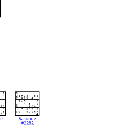
ое
Базовое
#2282