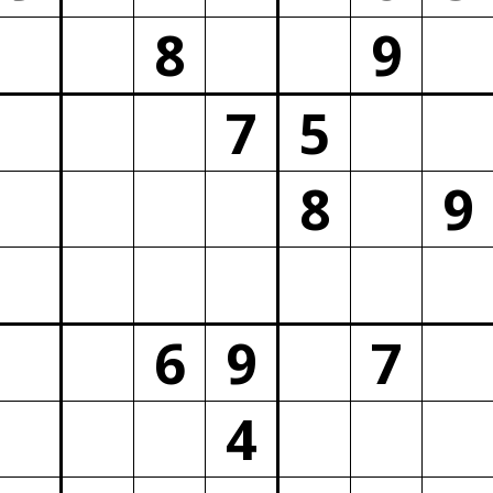
8
9
7
5
8
9
6
9
7
4