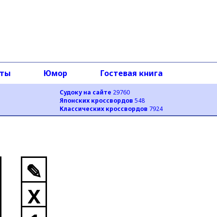
оты
Юмор
Гостевая книга
Судоку на сайте
29760
Японских кроссвордов
548
Классических кроссвордов
7924
✎
X