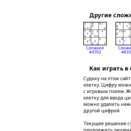
Другие слож
Сложное
Слож
#4702
#633
Как играть в
Судоку на этом сай
клетку. Цифру можно
с игровым полем. 
клетку для ввода ц
можно удалить нажа
другой цифрой.
Текущее решение су
продолжить решение