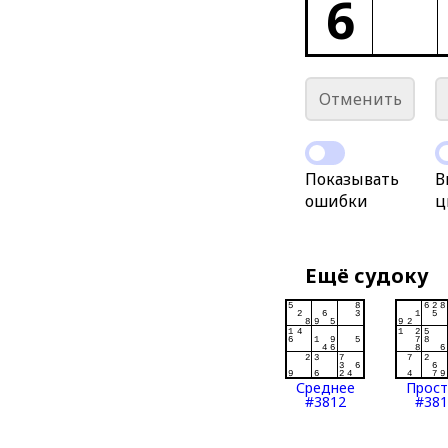
6
Отменить
Показывать
В
ошибки
ц
Ещё судоку
Среднее
Прос
#3812
#381