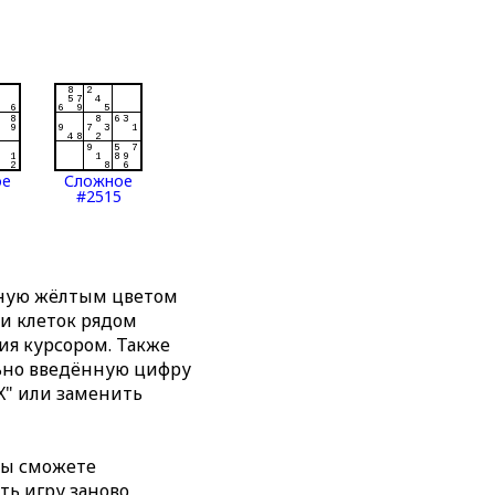
ое
Сложное
#2515
нную жёлтым цветом
ти клеток рядом
я курсором. Также
льно введённую цифру
X" или заменить
вы сможете
ть игру заново,