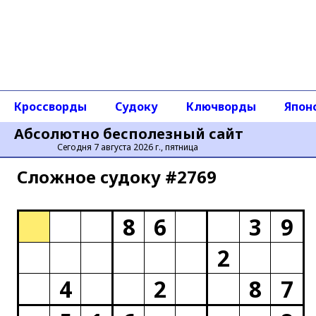
Кроссворды
Судоку
Ключворды
Япон
Абсолютно бесполезный сайт
Сегодня 7 августа 2026 г., пятница
Сложное cудоку #2769
8
6
3
9
2
4
2
8
7