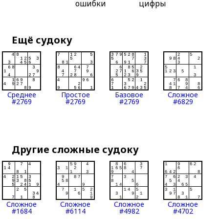
ошибки
цифры
Ещё судоку
Среднее
Простое
Базовое
Сложное
#2769
#2769
#2769
#6829
Другие сложные судоку
Сложное
Сложное
Сложное
Сложное
#1684
#6114
#4982
#4702