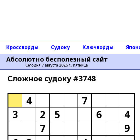
Кроссворды
Судоку
Ключворды
Япон
Абсолютно бесполезный сайт
Сегодня 7 августа 2026 г., пятница
Сложное cудоку #3748
4
7
3
2
5
6
4
7
9