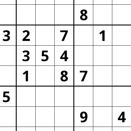
8
3
2
7
1
3
5
4
1
8
7
5
9
4