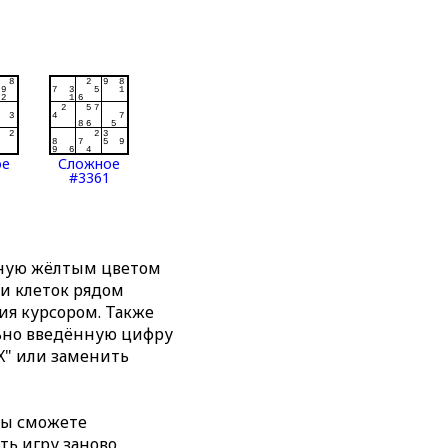
ое
Сложное
#3361
нную жёлтым цветом
ти клеток рядом
я курсором. Также
льно введённую цифру
X" или заменить
вы сможете
ть игру заново,