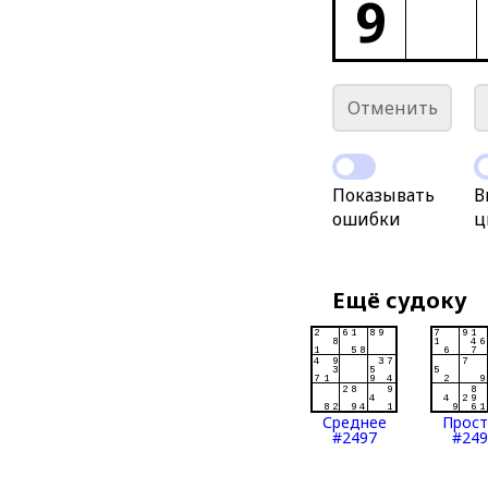
9
Отменить
Показывать
В
ошибки
ц
Ещё судоку
Среднее
Прос
#2497
#249