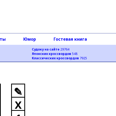
оты
Юмор
Гостевая книга
Судоку на сайте
29764
Японских кроссвордов
548
Классических кроссвордов
7925
✎
X