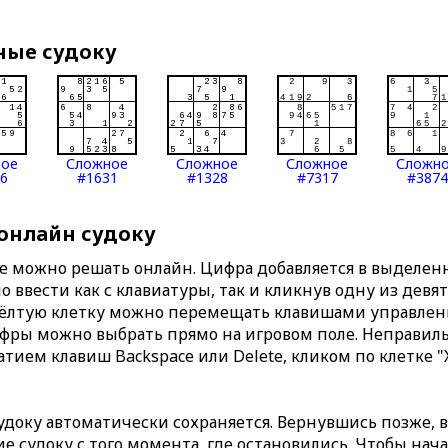
ные судоку
ное
Сложное
Сложное
Сложное
Сложн
6
#1631
#1328
#7317
#3874
 онлайн судоку
те можно решать онлайн. Цифра добавляется в выделе
 ввести как с клавиатуры, так и кликнув одну из девя
Жёлтую клетку можно перемещать клавишами управлени
ифры можно выбрать прямо на игровом поле. Неправи
тием клавиш Backspace или Delete, кликом по клетке "
доку автоматически сохраняется. Вернувшись позже, 
 судоку с того момента, где остановились. Чтобы нача