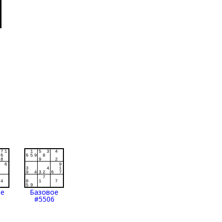
ое
Базовое
#5506