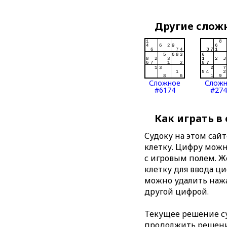
Другие слож
Сложное
Слож
#6174
#274
Как играть в
Судоку на этом сай
клетку. Цифру можно
с игровым полем. 
клетку для ввода ц
можно удалить нажа
другой цифрой.
Текущее решение су
продолжить решение