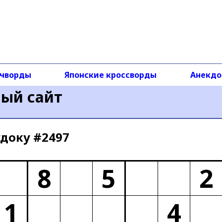
чворды
Японские кроссворды
Анекд
ный сайт
доку #2497
8
5
2
1
4