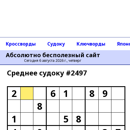
Кроссворды
Судоку
Ключворды
Япон
Абсолютно бесполезный сайт
Сегодня 6 августа 2026 г., четверг
Среднее cудоку #2497
2
6
1
8
9
8
1
5
8