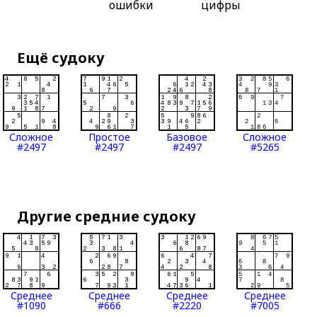
ошибки
цифры
Ещё судоку
Сложное
Простое
Базовое
Сложное
#2497
#2497
#2497
#5265
Другие средние судоку
Среднее
Среднее
Среднее
Среднее
#1090
#666
#2220
#7005