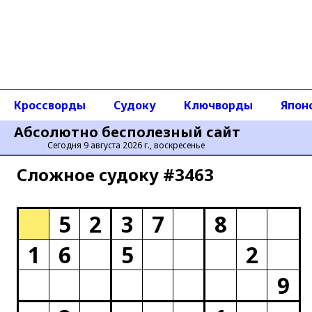
Кроссворды
Судоку
Ключворды
Япон
Абсолютно бесполезный сайт
Сегодня 9 августа 2026 г., воскресенье
Сложное cудоку #3463
5
2
3
7
8
1
6
5
2
9