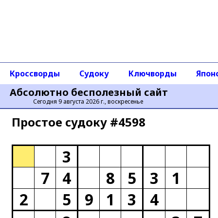
Кроссворды
Судоку
Ключворды
Япон
Абсолютно бесполезный сайт
Сегодня 9 августа 2026 г., воскресенье
Простое cудоку #4598
3
7
4
8
5
3
1
2
5
9
1
3
4