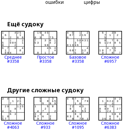
ошибки
цифры
Ещё судоку
Среднее
Простое
Базовое
Сложное
#3358
#3358
#3358
#6957
Другие сложные судоку
Сложное
Сложное
Сложное
Сложное
#4063
#933
#1095
#6383