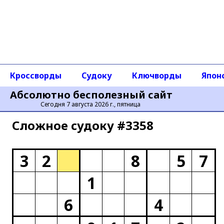
Кроссворды
Судоку
Ключворды
Япон
Абсолютно бесполезный сайт
Сегодня 7 августа 2026 г., пятница
Сложное cудоку #3358
3
2
8
5
7
1
6
4