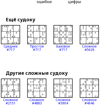
ошибки
цифры
Ещё судоку
Среднее
Простое
Базовое
Сложное
#717
#717
#717
#5629
Другие сложные судоку
Сложное
Сложное
Сложное
Сложное
#2151
#4883
#3904
#4646