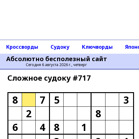
Кроссворды
Судоку
Ключворды
Япон
Абсолютно бесполезный сайт
Сегодня 6 августа 2026 г., четверг
Сложное cудоку #717
8
7
5
3
2
8
6
4
8
1