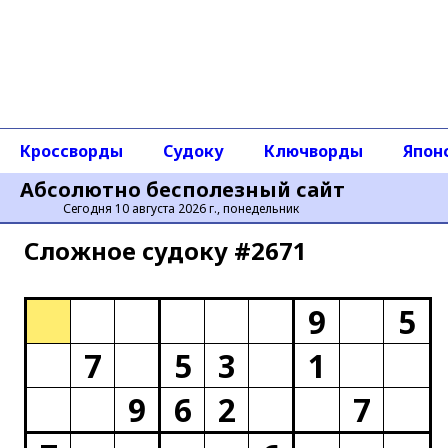
Кроссворды
Судоку
Ключворды
Япон
Абсолютно бесполезный сайт
Сегодня 10 августа 2026 г., понедельник
Сложное cудоку #2671
9
5
7
5
3
1
9
6
2
7