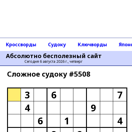
Кроссворды
Судоку
Ключворды
Япон
Абсолютно бесполезный сайт
Сегодня 6 августа 2026 г., четверг
Сложное cудоку #5508
3
6
7
4
9
6
1
4