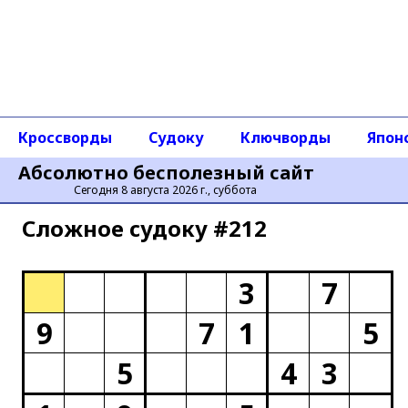
Кроссворды
Судоку
Ключворды
Япон
Абсолютно бесполезный сайт
Сегодня 8 августа 2026 г., суббота
Сложное cудоку #212
3
7
9
7
1
5
5
4
3