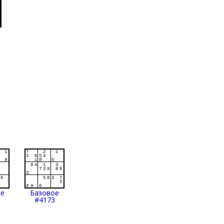
ое
Базовое
#4173