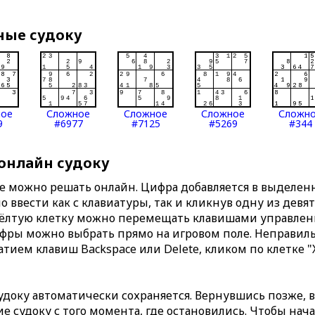
ные судоку
ное
Сложное
Сложное
Сложное
Сложн
9
#6977
#7125
#5269
#344
 онлайн судоку
те можно решать онлайн. Цифра добавляется в выделе
 ввести как с клавиатуры, так и кликнув одну из девя
Жёлтую клетку можно перемещать клавишами управлени
ифры можно выбрать прямо на игровом поле. Неправи
тием клавиш Backspace или Delete, кликом по клетке "
доку автоматически сохраняется. Вернувшись позже, 
 судоку с того момента, где остановились. Чтобы нача