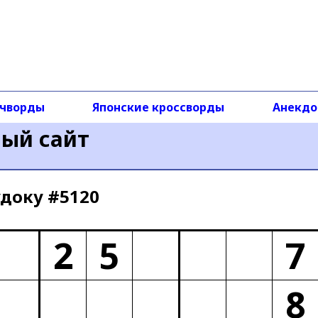
чворды
Японские кроссворды
Анекд
ный сайт
доку #5120
2
5
7
8