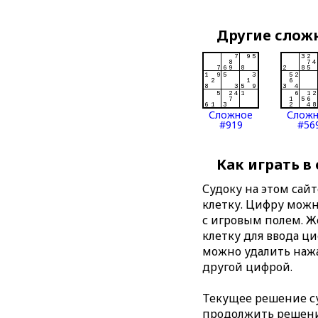
Другие слож
Сложное
Слож
#919
#56
Как играть в
Судоку на этом сай
клетку. Цифру можно
с игровым полем. 
клетку для ввода ц
можно удалить нажа
другой цифрой.
Текущее решение су
продолжить решение