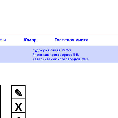
оты
Юмор
Гостевая книга
Судоку на сайте
29760
Японских кроссвордов
548
Классических кроссвордов
7924
✎
X