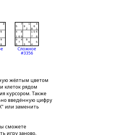
ое
Сложное
#3356
нную жёлтым цветом
ти клеток рядом
я курсором. Также
льно введённую цифру
X" или заменить
вы сможете
ть игру заново,