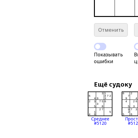
Отменить
Показывать
В
ошибки
ц
Ещё судоку
Среднее
Прос
#5120
#512