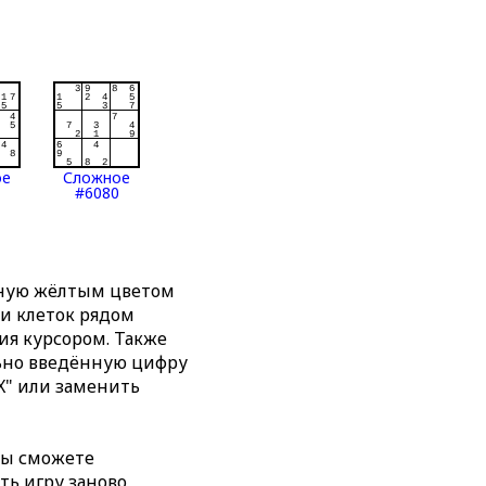
ое
Сложное
#6080
нную жёлтым цветом
ти клеток рядом
я курсором. Также
льно введённую цифру
X" или заменить
вы сможете
ть игру заново,