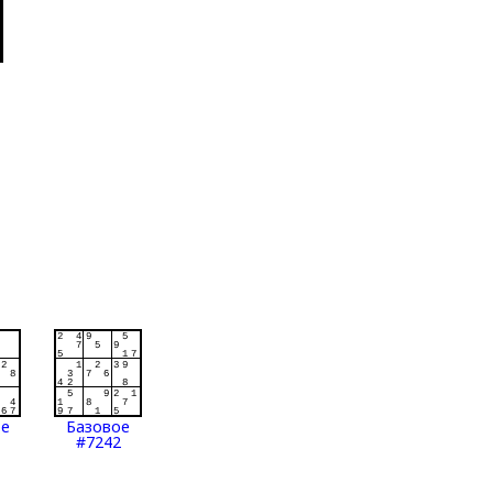
ое
Базовое
#7242