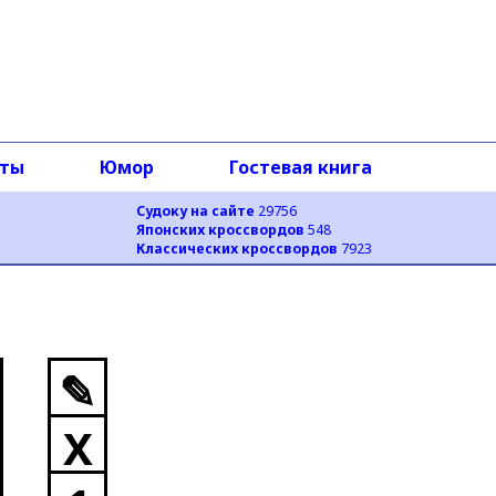
оты
Юмор
Гостевая книга
Судоку на сайте
29756
Японских кроссвордов
548
Классических кроссвордов
7923
✎
X