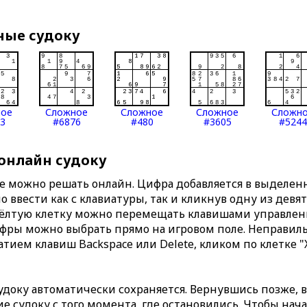
ные судоку
ное
Сложное
Сложное
Сложное
Сложн
3
#6876
#480
#3605
#5244
 онлайн судоку
те можно решать онлайн. Цифра добавляется в выделе
 ввести как с клавиатуры, так и кликнув одну из девя
Жёлтую клетку можно перемещать клавишами управлени
ифры можно выбрать прямо на игровом поле. Неправи
тием клавиш Backspace или Delete, кликом по клетке "
доку автоматически сохраняется. Вернувшись позже, 
 судоку с того момента, где остановились. Чтобы нача