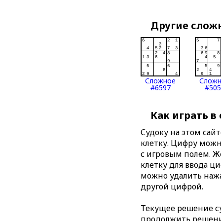
Другие слож
Сложное
Слож
#6597
#505
Как играть в
Судоку на этом сай
клетку. Цифру можно
с игровым полем. 
клетку для ввода ц
можно удалить нажа
другой цифрой.
Текущее решение су
продолжить решение