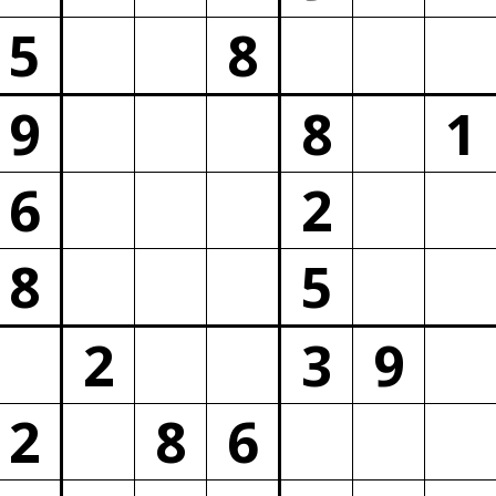
5
8
9
8
1
6
2
8
5
2
3
9
2
8
6