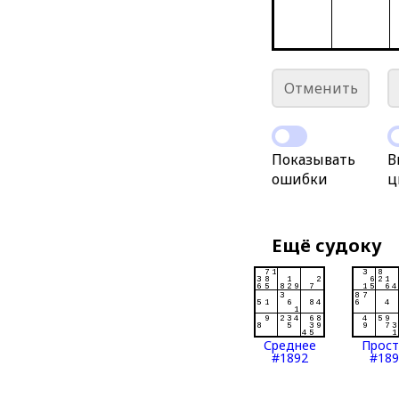
Отменить
Показывать
В
ошибки
ц
Ещё судоку
Среднее
Прос
#1892
#189