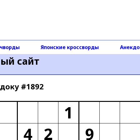
чворды
Японские кроссворды
Анекд
ный сайт
доку #1892
1
4
2
9