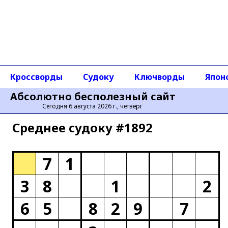
Кроссворды
Судоку
Ключворды
Япон
Абсолютно бесполезный сайт
Сегодня 6 августа 2026 г., четверг
Среднее cудоку #1892
7
1
3
8
1
2
6
5
8
2
9
7