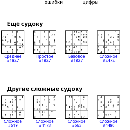
ошибки
цифры
Ещё судоку
Среднее
Простое
Базовое
Сложное
#1827
#1827
#1827
#2472
Другие сложные судоку
Сложное
Сложное
Сложное
Сложное
#619
#4173
#663
#4480