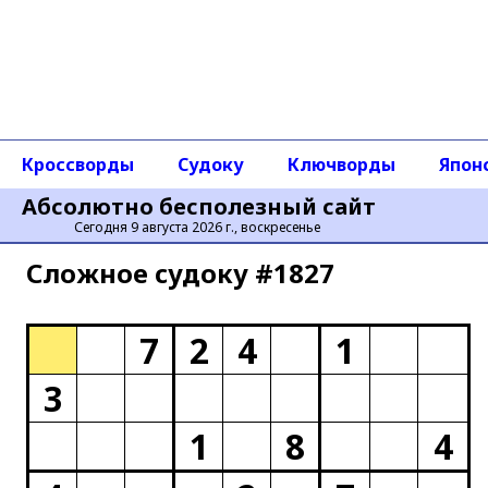
Кроссворды
Судоку
Ключворды
Япон
Абсолютно бесполезный сайт
Сегодня 9 августа 2026 г., воскресенье
Сложное cудоку #1827
7
2
4
1
3
1
8
4