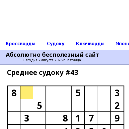
Кроссворды
Судоку
Ключворды
Япон
Абсолютно бесполезный сайт
Сегодня 7 августа 2026 г., пятница
Среднее cудоку #43
8
5
3
5
2
3
8
1
7
9