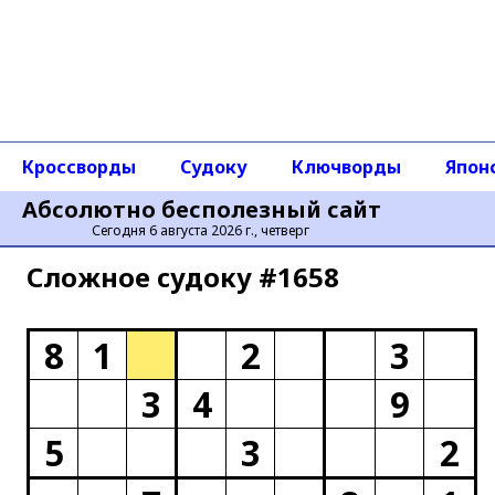
Кроссворды
Судоку
Ключворды
Япон
Абсолютно бесполезный сайт
Сегодня 6 августа 2026 г., четверг
Сложное cудоку #1658
8
1
2
3
3
4
9
5
3
2