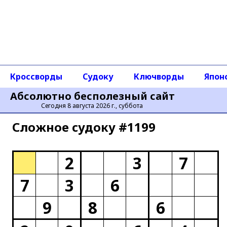
Кроссворды
Судоку
Ключворды
Япон
Абсолютно бесполезный сайт
Сегодня 8 августа 2026 г., суббота
Сложное cудоку #1199
2
3
7
7
3
6
9
8
6