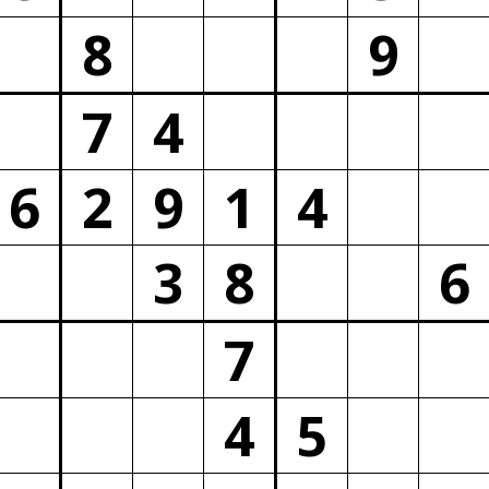
8
9
7
4
6
2
9
1
4
3
8
6
7
4
5