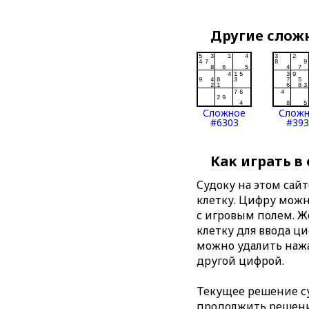
Другие слож
Сложное
Слож
#6303
#393
Как играть в
Судоку на этом сай
клетку. Цифру можно
с игровым полем. 
клетку для ввода ц
можно удалить нажа
другой цифрой.
Текущее решение су
продолжить решение