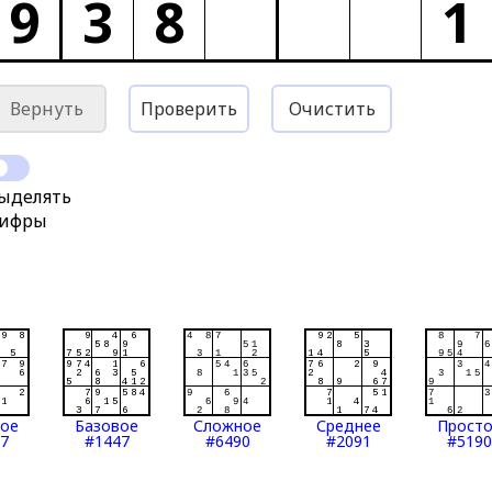
9
3
8
1
Вернуть
Проверить
Очистить
ыделять
ифры
тое
Базовое
Сложное
Среднее
Прост
7
#1447
#6490
#2091
#5190