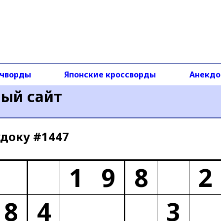
чворды
Японские кроссворды
Анекд
ный сайт
доку #1447
1
9
8
2
8
4
3