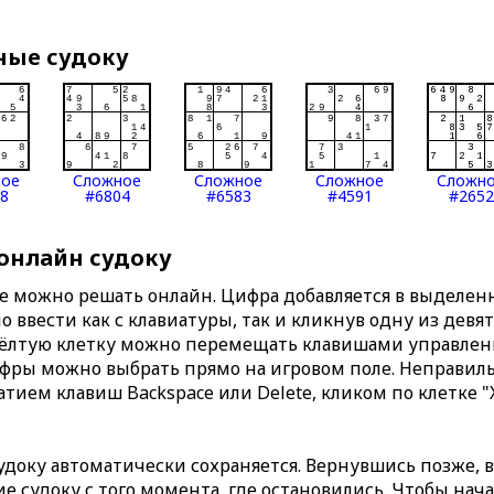
ные судоку
ное
Сложное
Сложное
Сложное
Сложн
8
#6804
#6583
#4591
#2652
 онлайн судоку
те можно решать онлайн. Цифра добавляется в выделе
 ввести как с клавиатуры, так и кликнув одну из девя
Жёлтую клетку можно перемещать клавишами управлени
ифры можно выбрать прямо на игровом поле. Неправи
тием клавиш Backspace или Delete, кликом по клетке "
доку автоматически сохраняется. Вернувшись позже, 
 судоку с того момента, где остановились. Чтобы нача