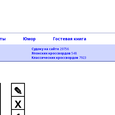
оты
Юмор
Гостевая книга
Судоку на сайте
29756
Японских кроссвордов
548
Классических кроссвордов
7923
✎
X