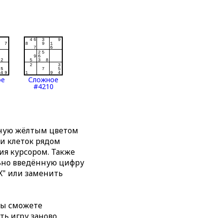
ое
Сложное
#4210
нную жёлтым цветом
ти клеток рядом
я курсором. Также
льно введённую цифру
X" или заменить
вы сможете
ть игру заново,