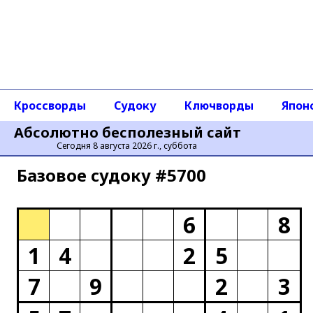
Кроссворды
Судоку
Ключворды
Япон
Абсолютно бесполезный сайт
Сегодня 8 августа 2026 г., суббота
Базовое cудоку #5700
6
8
1
4
2
5
7
9
2
3