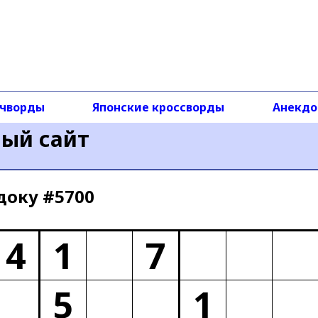
чворды
Японские кроссворды
Анекд
ный сайт
доку #5700
4
1
7
5
1