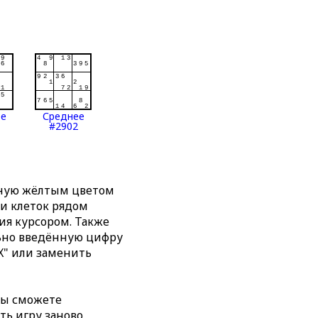
ее
Среднее
#2902
нную жёлтым цветом
ти клеток рядом
я курсором. Также
льно введённую цифру
X" или заменить
вы сможете
ть игру заново,