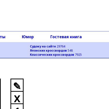
оты
Юмор
Гостевая книга
Судоку на сайте
29764
Японских кроссвордов
548
Классических кроссвордов
7925
✎
X