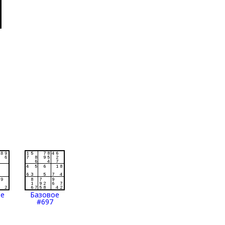
ое
Базовое
#697