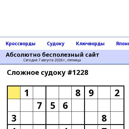
Кроссворды
Судоку
Ключворды
Япон
Абсолютно бесполезный сайт
Сегодня 7 августа 2026 г., пятница
Сложное cудоку #1228
1
8
9
2
7
5
6
3
8