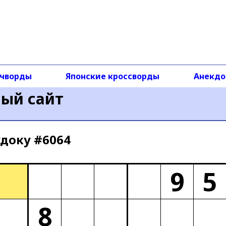
чворды
Японские кроссворды
Анекд
ный сайт
доку #6064
9
5
8