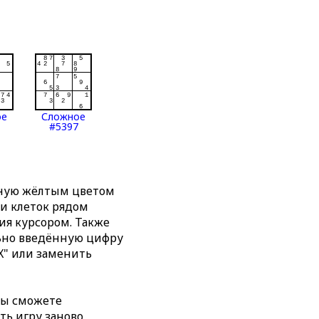
ое
Сложное
#5397
нную жёлтым цветом
ти клеток рядом
я курсором. Также
льно введённую цифру
X" или заменить
вы сможете
ть игру заново,