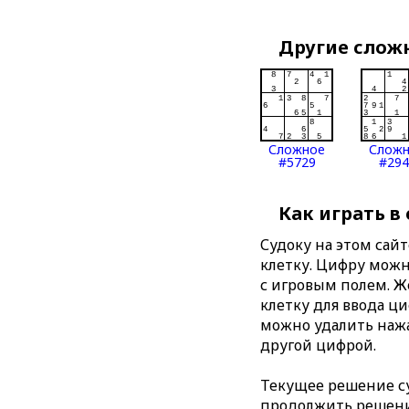
Другие слож
Сложное
Слож
#5729
#294
Как играть в
Судоку на этом сай
клетку. Цифру можно
с игровым полем. 
клетку для ввода ц
можно удалить нажа
другой цифрой.
Текущее решение су
продолжить решение