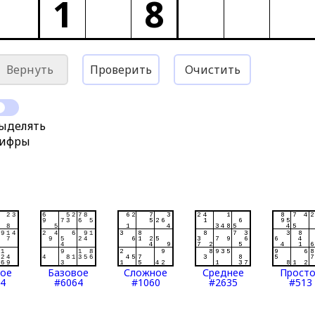
1
8
Вернуть
Проверить
Очистить
ыделять
ифры
тое
Базовое
Сложное
Среднее
Прост
4
#6064
#1060
#2635
#513