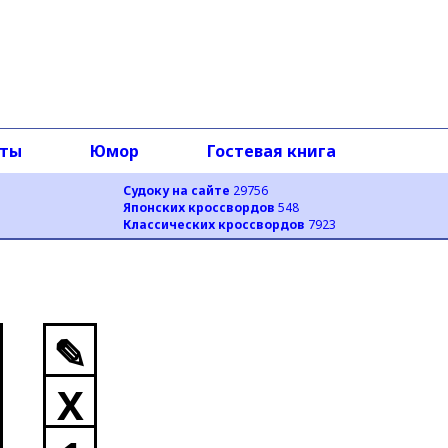
оты
Юмор
Гостевая книга
Судоку на сайте
29756
Японских кроссвордов
548
Классических кроссвордов
7923
✎
X