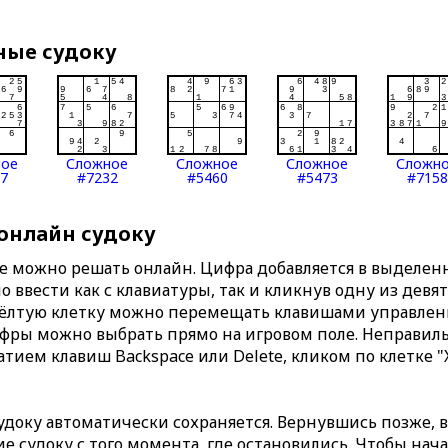
ные судоку
ное
Сложное
Сложное
Сложное
Сложн
7
#7232
#5460
#5473
#7158
 онлайн судоку
те можно решать онлайн. Цифра добавляется в выделе
 ввести как с клавиатуры, так и кликнув одну из девя
Жёлтую клетку можно перемещать клавишами управлени
ифры можно выбрать прямо на игровом поле. Неправи
тием клавиш Backspace или Delete, кликом по клетке "
доку автоматически сохраняется. Вернувшись позже, 
 судоку с того момента, где остановились. Чтобы нача