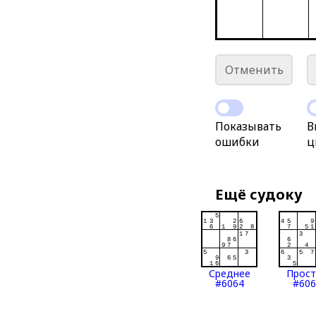
Отменить
Показывать
В
ошибки
ц
Ещё судоку
Среднее
Прос
#6064
#606