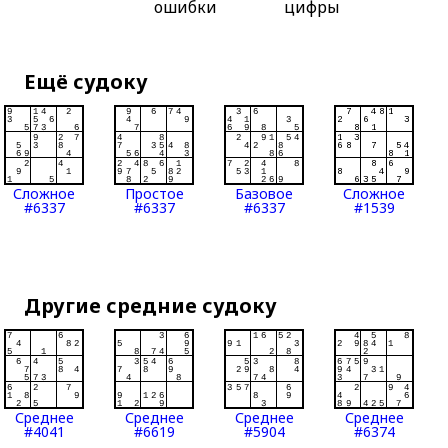
ошибки
цифры
Ещё судоку
Сложное
Простое
Базовое
Сложное
#6337
#6337
#6337
#1539
Другие средние судоку
Среднее
Среднее
Среднее
Среднее
#4041
#6619
#5904
#6374