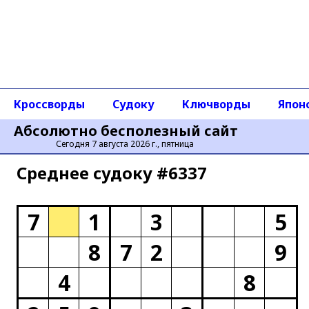
Кроссворды
Судоку
Ключворды
Япон
Абсолютно бесполезный сайт
Сегодня 7 августа 2026 г., пятница
Среднее cудоку #6337
7
1
3
5
8
7
2
9
4
8