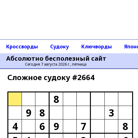
Кроссворды
Судоку
Ключворды
Япон
Абсолютно бесполезный сайт
Сегодня 7 августа 2026 г., пятница
Сложное cудоку #2664
8
9
8
3
4
6
9
7
8